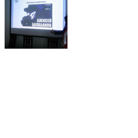
© 2017-2026 LUKSAR Production Center. Все права
защищены. Сайт не предназначен для лиц младше 18 лет.
18+
На сайте используются материалы icons8.com
Контакты: gorkyfest@gorkyfest.ru
Основное