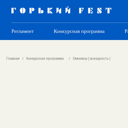
Регламент
Конкурсная программа
Р
Главная
/
Конкурсная программа
/
Омнивор [ всеядность ]