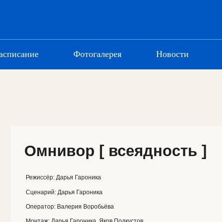
асписание
Фотогалерея
Новости
Омнивор [ всеядность ]
Режиссёр:
Дарья Гароника
Год
: 2025
Сценарий:
Дарья Гароника
Страна:
Росси
Оператор:
Валерия Воробьёва
Жанр:
Психоло
Монтаж:
Дарья Гароника, Яков Подкустов
Хронометраж:
Продюсеры:
Инна Попова
Возрастное ог