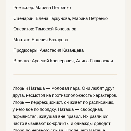
у него всё по порядку. Наташа — свободная,
порывистая, живущая вне правил. Их различия
часто вызывают конфликты и однажды доводят
Игоря до нервного срыва. После чего Наташа
делает невозможное, доказывая этим, что женщина
ради любви способна на всё, даже выровнять
Пизанскую башню. Потому что любовь спасёт мир.