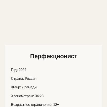
Перфекционист
Год
: 2024
Страна:
Россия
Жанр:
Драмеди
Хронометраж:
04:23
Возрастное ограничение:
12+
Режиссёр:
Марина Петренко
Сценарий:
Елена Гаркунова, Марина Петренко
Оператор:
Тимофей Коновалов
Монтаж:
Евгения Бахарева
Продюсеры:
Анастасия Казанцева
В ролях:
Арсений Касперович, Алина Рачковская
Игорь и Наташа — молодая пара. Они любят друг
друга, несмотря на противоположность характеров.
Игорь — перфекционист, он живёт по расписанию,