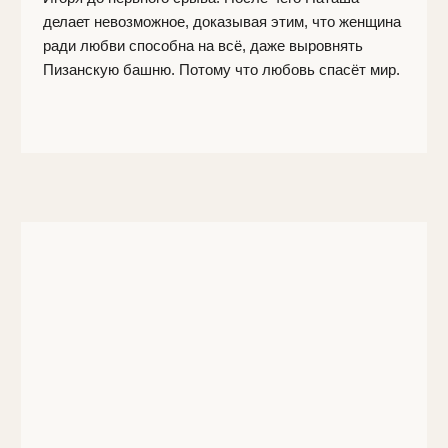
Режиссёр
Марина Петренко
Биография режиссёра:
Марина Петренко —
российская актриса театра и кино, продюсер. В
2008 году окончила факультет международных
отношений Киевского международного
университета.
В 2011 окончила школу-студию МХАТ (курс Романа
Козака и Дмитрия Брусникина).
В числе актерских работ Марины Петренко такие
фильмы, как: «На игре», «Раскол», «Дело чести»,
«А.Л.Ж.И.Р.», «Собор», «Отель» и многие другие.
В 2019 году Марина Петренко основала
кинокомпанию «Маруся Продакшн», которая
занимается производством полнометражных и
многосерийных художественных фильмов. Так же в