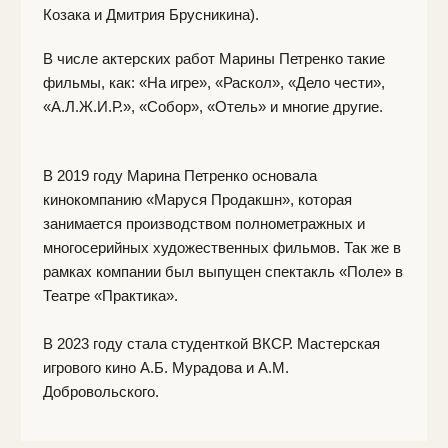
© 2017-2026 LUKSAR Production Center. Все права
защищены. Сайт не предназначен для лиц младше 18 лет.
18+
На сайте используются материалы icons8.com
Контакты: gorkyfest@gorkyfest.ru
Основное
Регламент фестиваля
Расписание
Новости
Пресс-релизы
Партнеры
Фестиваль
Конкурс