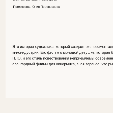
В ролях:
Джули
Екатерина Вят
Это история художника, который создает экспериментальный фильм, зн
киноиндустрии. Его фильм о молодой девушке, которая бродит по Москв
НЛО, и его стиль повествования неприемлемы современному обществу.
авангардный фильм для кинорынка, зная заранее, что рынок этого не хо
Режиссёр
Валерий Переверзев