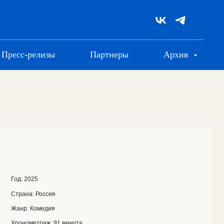
Пресс-релизы
Партнеры
Архив
я
я
91 минута
раничение: 16
+