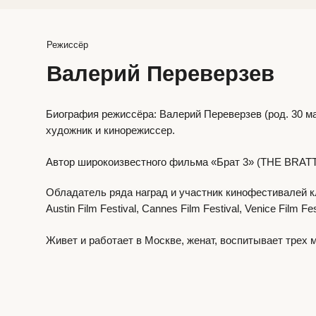
Биография режиссёра:
Валерий Переверзев (род. 30 мая 1975 года в г.
художник и кинорежиссер.
Автор широкоизвестного фильма «Брат 3» (THE BRATTT).
Обладатель ряда наград и участник кинофестивалей класса «А», таких к
Austin Film Festival, Cannes Film Festival, Venice Film Festival и других.
Живет и работает в Москве, женат, воспитывает трех маленьких доче