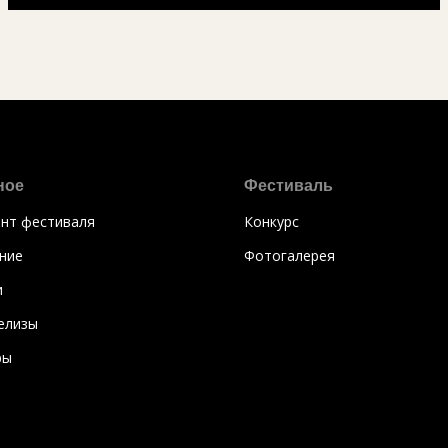
ное
Фестиваль
нт фестиваля
Конкурс
ние
Фотогалерея
и
елизы
ры