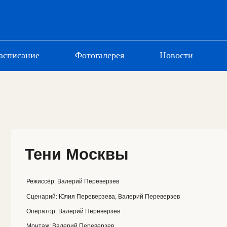
асписание
Фотогалерея
Новости
Тени Москвы
Режиссёр:
Валерий Переверзев
Год
: 2025
Сценарий:
Юлия Переверзева, Валерий Переверзев
Страна:
Росси
Оператор:
Валерий Переверзев
Жанр:
Комеди
Монтаж:
Валерий Переверзев
Хронометраж:
Продюсеры:
Юлия Переверзева
Возрастное ог